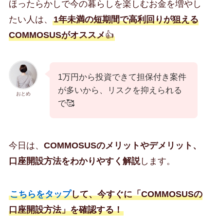
ほったらかしで今の暮らしを楽しむお金を増やし
たい人は、
1年未満の短期間で高利回りが狙える
COMMOSUSがオススメ
👍
1万円から投資できて担保付き案件
が多いから、リスクを抑えられる
おとめ
で🥰
今日は、
COMMOSUS
のメリットやデメリット、
口座開設方法をわかりやすく解説
します。
こちらをタップ
して、今すぐに「COMMOSUSの
口座開設
方法」を確認する！