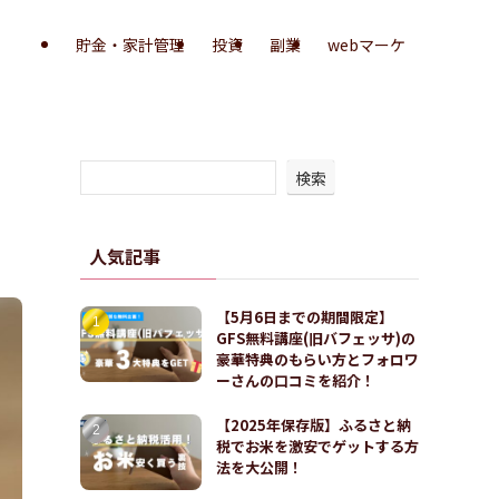
貯金・家計管理
投資
副業
webマーケ
検索
人気記事
【5月6日までの期間限定】
GFS無料講座(旧バフェッサ)の
豪華特典のもらい方とフォロワ
ーさんの口コミを紹介！
【2025年保存版】ふるさと納
税でお米を激安でゲットする方
法を大公開！