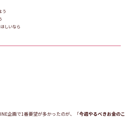
よう
う
てほしいなら
INE企画で1番要望が多かったのが、「
今週やるべきお金のこ