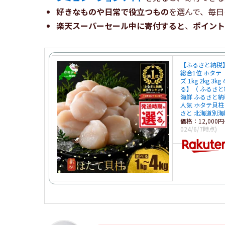
好きなものや日常で役立つもの
を選んで、毎日
楽天スーパーセール中に寄付すると
、
ポイント
【ふるさと納税】
総合1位 ホタテ
ズ 1kg 2kg 3
る】（ ふるさと
海鮮 ふるさと納
人気 ホタテ貝柱
さと 北海道別海
価格：12,00
024/6/7時点)