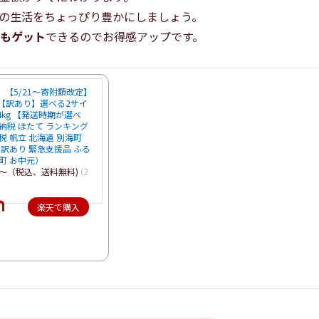
の生活をちょっぴり豊かにしましょう。
もゲット
できるのでお得感アップです。
【5/21～寄附額改定】
 【訳あり】選べる2サイ
kg 4kg 【発送時期が選べ
納税 ほたて ランキング
税 帆立 北海道 別海町
 訳あり 緊急支援品 ふる
町 お中元）
0円～（税込、送料無料)
(2
楽天で購入