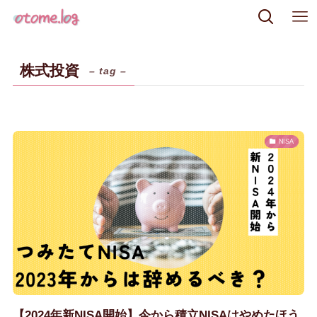
株式投資
– tag –
NISA
【2024年新NISA開始】今から積立NISAはやめたほう